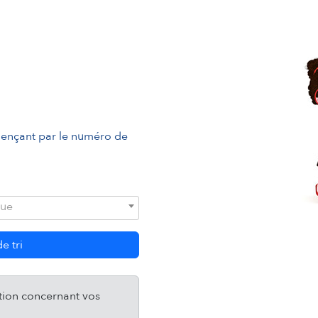
mençant par le numéro de
rue
e tri
tion concernant vos